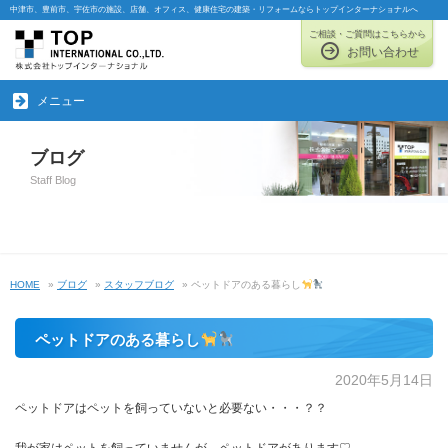
中津市、豊前市、宇佐市の施設、店舗、オフィス、健康住宅の建築・リフォームならトップインターナショナルへ
ご相談・ご質問はこちらから
お問い合わせ
メニュー
ブログ
Staff Blog
HOME
»
ブログ
»
スタッフブログ
» ペットドアのある暮らし
ペットドアのある暮らし
2020年5月14日
ペットドアはペットを飼っていないと必要ない・・・？？