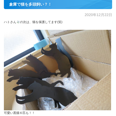
倉庫で猫を多頭飼い？！
2020年12月22日
ハトさん
の次は、猫を保護してます(笑)
可愛い黒猫６匹も！！