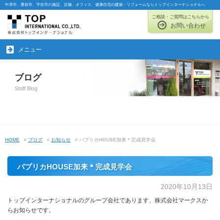
中津市、豊前市、宇佐市の施設、店舗、オフィス、健康住宅の建築・リフォームならトップインターナショナルへ
ご相談・ご質問はこちらから
お問い合わせ
メニュー
ブログ
Staff Blog
HOME
»
ブログ
»
お知らせ
» パプリカHOUSE加来＊完成見学会
パプリカHOUSE加来＊完成見学会
2020年10月13日
トップインターナショナルのグループ会社であります、株式会社マークスか
らお知らせです。