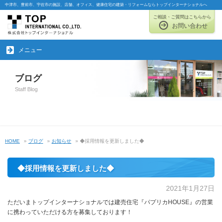
中津市、豊前市、宇佐市の施設、店舗、オフィス、健康住宅の建築・リフォームならトップインターナショナルへ
ご相談・ご質問はこちらから
お問い合わせ
メニュー
ブログ
Staff Blog
HOME
»
ブログ
»
お知らせ
» ◆採用情報を更新しました◆
◆採用情報を更新しました◆
2021年1月27日
ただいまトップインターナショナルでは建売住宅『パプリカHOUSE』の営業
に携わっていただける方を募集しております！