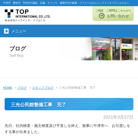
中津市、豊前市、宇佐市の施設、店舗、オフィス、健康住宅の建築・リフォームならトップインターナショナルへ
ご相談・ご質問はこちらから
お問い合わせ
メニュー
ブログ
Staff Blog
HOME
»
ブログ
»
スタッフブログ
» 三光公民館整備工事 完了
三光公民館整備工事 完了
2021年3月27日
先日、社内検査・施主検査及び手直しを終え、無事に中津市へ お引渡しを
する事が出来ました。