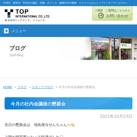
中津市、豊前市、宇佐市の施設、店舗、オフィス、健康住宅の建築・リフォームならトップインターナショナルへ
ご相談・ご質問はこちらから
お問い合わせ
メニュー
ブログ
Staff Blog
HOME
»
ブログ
»
スタッフブログ
» 今月の社内会議後の懇親会
今月の社内会議後の懇親会
2021年10月23日
先日の懇親会は 地魚屋台ぜんちゃんへ