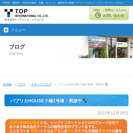
中津市、豊前市、宇佐市の施設、店舗、オフィス、健康住宅の建築・リフォームならトップインターナショナルへ
ご相談・ご質問はこちらから
お問い合わせ
メニュー
ブログ
Staff Blog
HOME
»
ブログ
»
スタッフブログ
» パプリカHOUSE小楠1号棟・商談中
パプリカHOUSE小楠1号棟・商談中
2021年12月18日