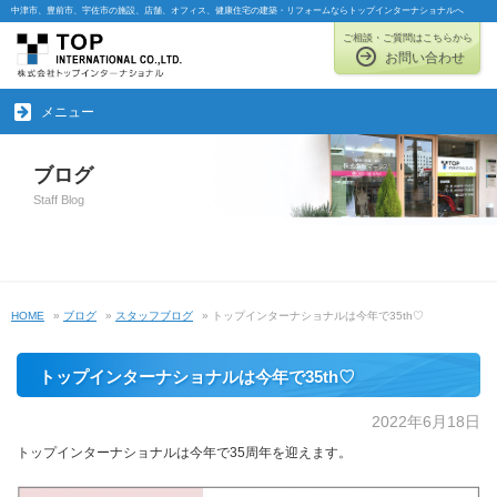
中津市、豊前市、宇佐市の施設、店舗、オフィス、健康住宅の建築・リフォームならトップインターナショナルへ
ご相談・ご質問はこちらから
お問い合わせ
メニュー
ブログ
Staff Blog
HOME
»
ブログ
»
スタッフブログ
» トップインターナショナルは今年で35th♡
トップインターナショナルは今年で35th♡
2022年6月18日
トップインターナショナルは今年で35周年を迎えます。