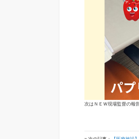
次はＮＥＷ現場監督の報
» 次の記事：
【医療施設】