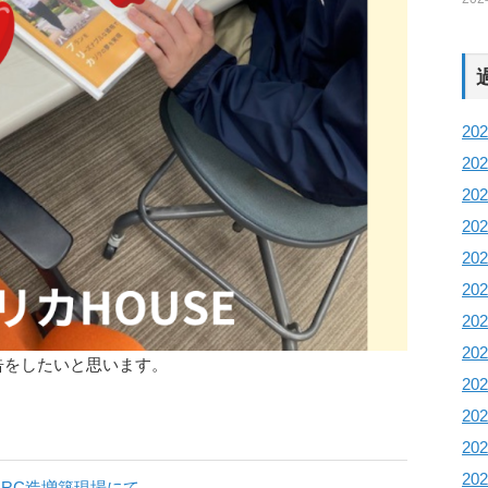
20
20
20
20
20
20
20
20
告をしたいと思います。
20
20
20
20
RC造増築現場にて