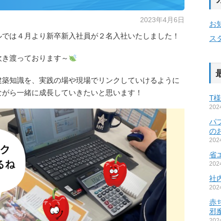
2023年4月6日
お
ルでは４月より新卒新入社員が２名入社いたしました！
ス
吹き渡っております～
建築知識を、実践の場や現場でリンクしていけるように
ながら一緒に成長していきたいと思います！
T
20
パ
の
20
省
20
社
20
赤
邪
20