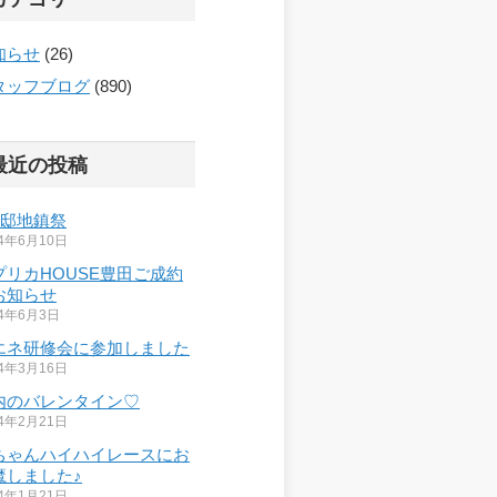
知らせ
(26)
タッフブログ
(890)
最近の投稿
様邸地鎮祭
24年6月10日
プリカHOUSE豊田ご成約
お知らせ
24年6月3日
エネ研修会に参加しました
24年3月16日
内のバレンタイン♡
24年2月21日
ちゃんハイハイレースにお
魔しました♪
24年1月21日