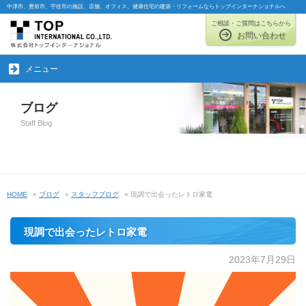
中津市、豊前市、宇佐市の施設、店舗、オフィス、健康住宅の建築・リフォームならトップインターナショナルへ
ご相談・ご質問はこちらから
お問い合わせ
メニュー
ブログ
Staff Blog
HOME
»
ブログ
»
スタッフブログ
» 現調で出会ったレトロ家電
現調で出会ったレトロ家電
2023年7月29日