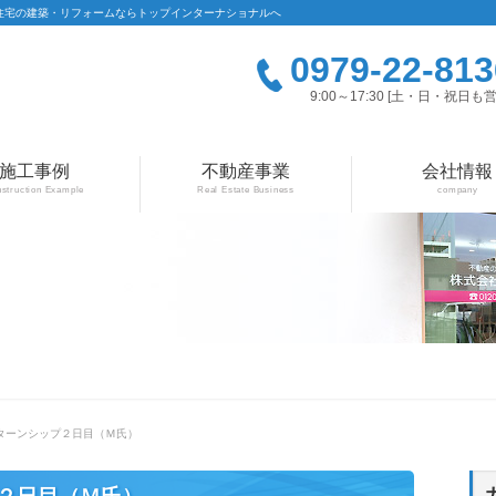
住宅の建築・リフォームならトップインターナショナルへ
0979-22-813
9:00～17:30 [土・日・祝日も営
施工事例
不動産事業
会社情報
struction Example
Real Estate Business
company
ンターンシップ２日目（Ｍ氏）