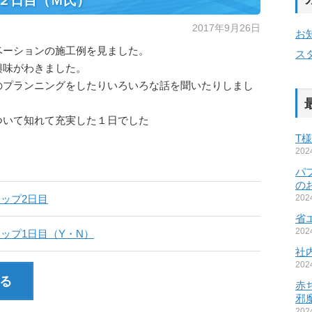
２日目（Ｍ氏）
2017年9月26日
お
ベーションの施工例を見ました。
ス
興味がわきました。
のプランニングをしたりいろいろな話を聞いたりしまし
ついて知れて充実した１日でした
T
20
パ
の
ップ2日目
20
省
20
ップ1日目（Y・N）
社
20
る
赤
邪
20