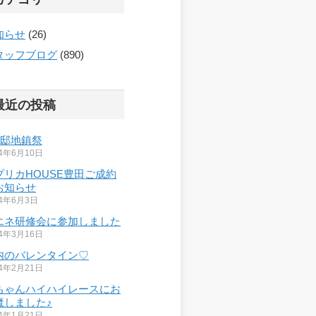
知らせ
(26)
タッフブログ
(890)
最近の投稿
様邸地鎮祭
24年6月10日
プリカHOUSE豊田ご成約
お知らせ
24年6月3日
エネ研修会に参加しました
24年3月16日
内のバレンタイン♡
24年2月21日
ちゃんハイハイレースにお
魔しました♪
24年1月21日