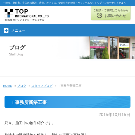
中津市、豊前市、宇佐市の施設、店舗、オフィス、健康住宅の建築・リフォームならトップインターナショナルへ
ご相談・ご質問はこちらから
お問い合わせ
メニュー
ブログ
Staff Blog
HOME
»
ブログ
»
スタッフブログ
» Ｔ事務所新築工事
Ｔ事務所新築工事
2015年10月15日
只今、施工中の物件紹介です。