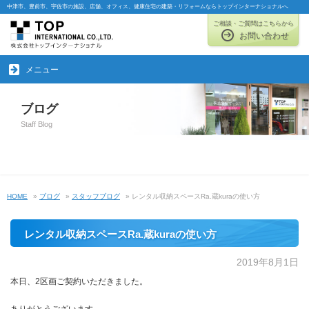
中津市、豊前市、宇佐市の施設、店舗、オフィス、健康住宅の建築・リフォームならトップインターナショナルへ
ご相談・ご質問はこちらから
お問い合わせ
メニュー
ブログ
Staff Blog
HOME
»
ブログ
»
スタッフブログ
» レンタル収納スペースRa.蔵kuraの使い方
レンタル収納スペースRa.蔵kuraの使い方
2019年8月1日
本日、2区画ご契約いただきました。