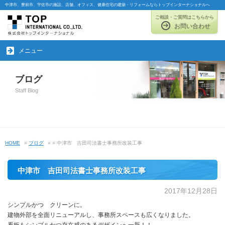
中津市、豊前市、宇佐市の施設、店舗、オフィス、健康住宅の建築・リフォームならトップインターナショナルへ
ご相談・ご質問はこちらから
お問い合わせ
メニュー
ブログ
Staff Blog
HOME
»
ブログ
»
» 中津市 吉田司法書士事務所改装工事
中津市 吉田司法書士事務所改装工事
2017年12月28日
シンプルかつ クリーンに。
建物外部を全面リニューアルし、事務所スペースも広くなりました。