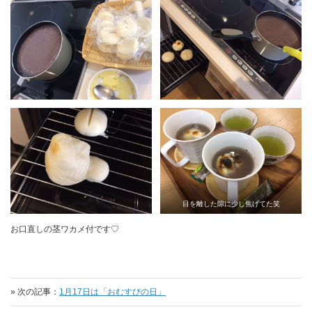
目を離した隙に少し焦げてた笑
お口直しの茎ワカメ付です♡
» 次の記事：
1月17日は「おむすびの日」