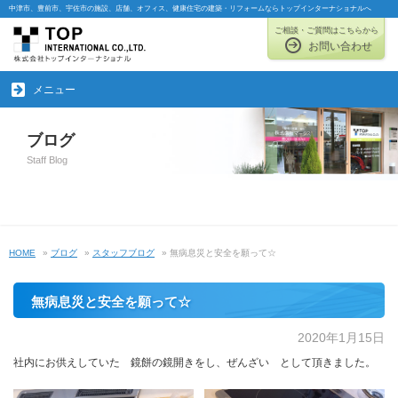
中津市、豊前市、宇佐市の施設、店舗、オフィス、健康住宅の建築・リフォームならトップインターナショナルへ
ご相談・ご質問はこちらから
お問い合わせ
メニュー
ブログ
Staff Blog
HOME
»
ブログ
»
スタッフブログ
» 無病息災と安全を願って☆
無病息災と安全を願って☆
2020年1月15日
社内にお供えしていた 鏡餅の鏡開きをし、ぜんざい として頂きました。